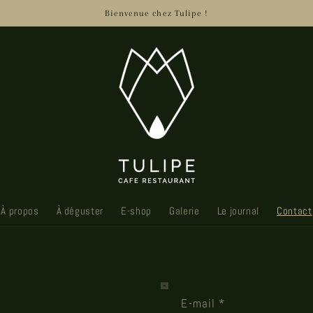
Bienvenue chez Tulipe !
À propos
À déguster
E-shop
Galerie
Le journal
Contact
E-mail
*