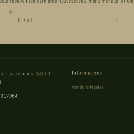
pour recevoir les dernières nouveautées, menu mensuel et bie
E-mail
Informations
es trois faucons, 84000
N
Mentions légales
0017064