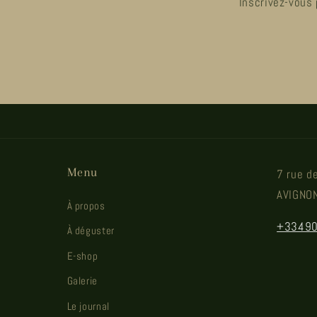
Inscrivez-vous 
Menu
7 rue d
AVIGNO
À propos
+3349
À déguster
E-shop
Galerie
Le journal