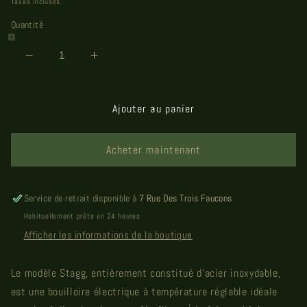
Taxes incluses.
Quantité
Réduire
Augmenter
la
la
quantité
quantité
de
de
Ajouter au panier
Bouilloire
Bouilloire
Fellow
Fellow
Acheter maintenant
Service de retrait disponible à
7 Rue Des Trois Faucons
Habituellement prête en 24 heures
Afficher les informations de la boutique
Le modèle Stagg, entièrement constitué d'acier inoxydable,
est une bouilloire électrique à température réglable idéale